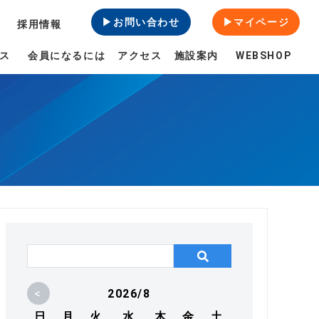
▶お問い合わせ
▶マイページ
採用情報
ス
会員になるには
アクセス
施設案内
WEBSHOP
<
2026/8
日
月
火
水
木
金
土