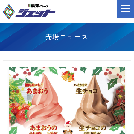
t
o
g
g
l
e
n
売場ニュース
a
v
i
g
a
t
i
o
n