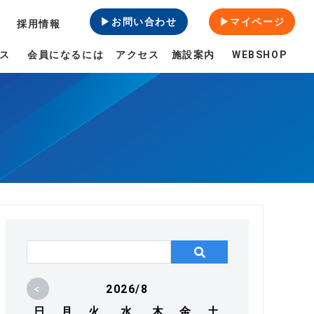
▶お問い合わせ
▶マイページ
採用情報
ス
会員になるには
アクセス
施設案内
WEBSHOP
<
2026/8
日
月
火
水
木
金
土