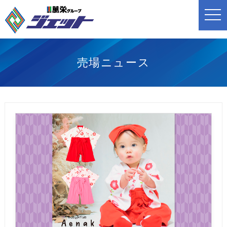
t
o
g
g
l
e
n
売場ニュース
a
v
i
g
a
t
i
o
n