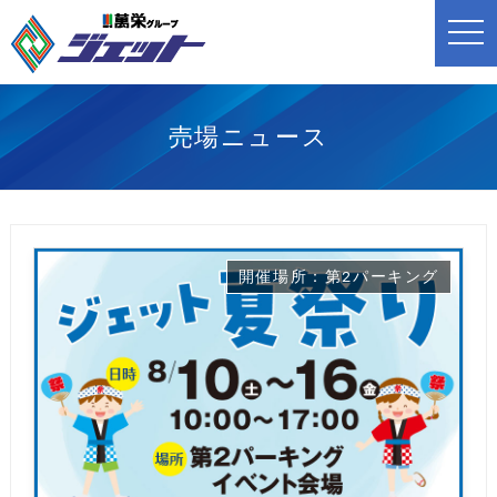
t
o
g
g
l
e
n
売場ニュース
a
v
i
g
a
t
i
o
開催場所：第2パーキング
n