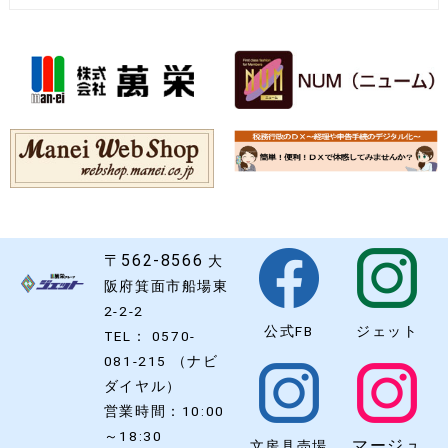
〒562-8566
大
阪府箕面市船場東
2-2-2
公式FB
ジェット
TEL： 0570-
081-215 （ナビ
ダイヤル）
営業時間：10:00
～18:30
マージュ
文房具売場