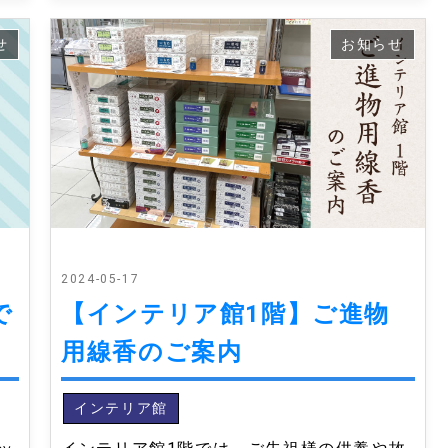
せ
お知らせ
2024-05-17
で
【インテリア館1階】ご進物
用線香のご案内
インテリア館