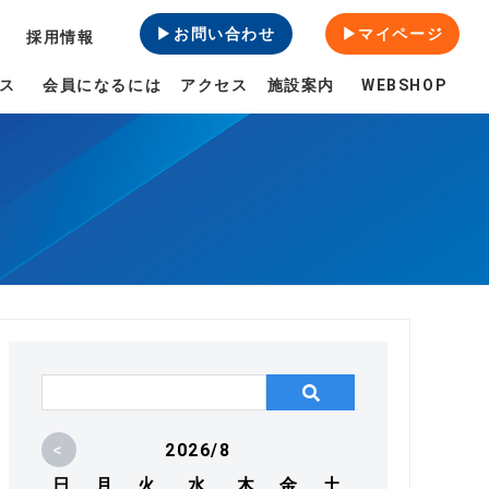
▶お問い合わせ
▶マイページ
採用情報
ス
会員になるには
アクセス
施設案内
WEBSHOP
<
2026/8
日
月
火
水
木
金
土