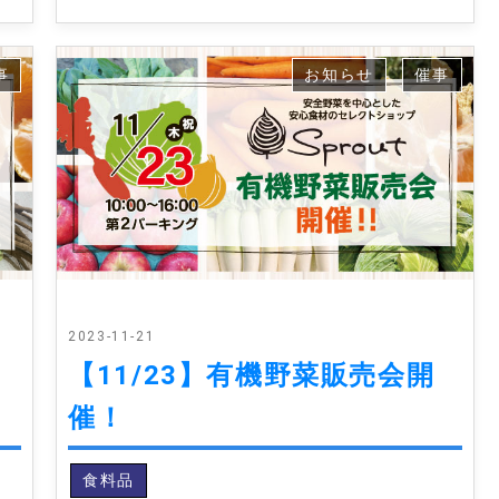
事
お知らせ
催事
2023-11-21
2
【11/23】有機野菜販売会開
催！
食料品