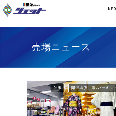
INF
売場ニュース
催事
開催場所：第2パーキン