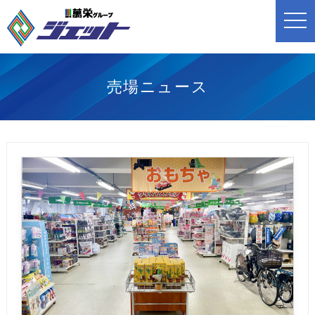
t
o
g
g
l
e
n
売場ニュース
a
v
i
g
a
t
i
o
n