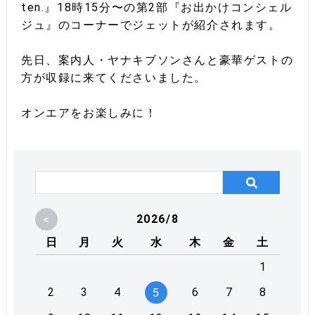
ten.』18時15分〜の第2部『お出かけコンシェル
ジュ』のコーナーでジェットが紹介されます。
先日、案内人・ヤナキブソンさんと豪華ゲストの
方が収録に来てくださいました。
オンエアをお楽しみに！
<
2026/8
日
月
火
水
木
金
土
1
2
3
4
6
7
8
5