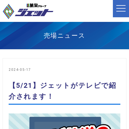
t
o
g
g
l
e
n
売場ニュース
a
v
i
g
a
t
i
o
2024-05-17
n
【5/21】ジェットがテレビで紹
介されます！