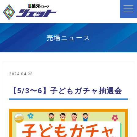
t
o
g
g
l
e
n
売場ニュース
a
v
i
g
a
t
i
o
2024-04-28
n
【5/3〜6】子どもガチャ抽選会