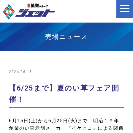
t
o
g
g
l
e
n
売場ニュース
a
v
i
g
a
t
i
o
2024-06-15
n
【6/25まで】夏のい草フェア開
催！
6月15日(土)から6月25日(火)まで、明治１９年
創業のい草老舗メーカー『イケヒコ』による関西