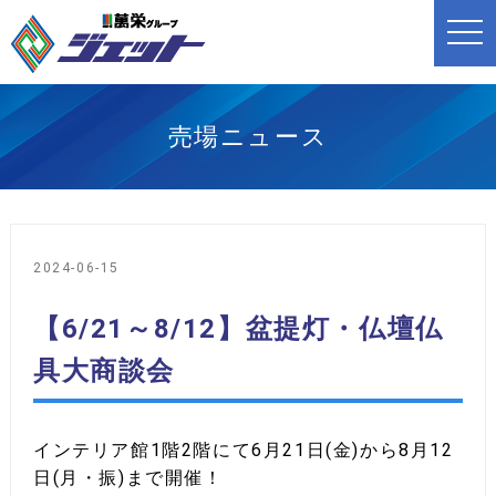
t
o
g
g
l
e
n
売場ニュース
a
v
i
g
a
t
i
o
2024-06-15
n
【6/21～8/12】盆提灯・仏壇仏
具大商談会
インテリア館1階2階にて6月21日(金)から8月12
日(月・振)まで開催！