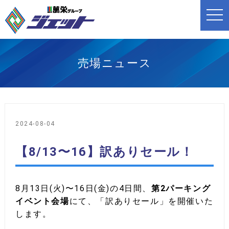
t
o
g
g
l
e
n
売場ニュース
a
v
i
g
a
t
i
o
2024-08-04
n
【8/13〜16】訳ありセール！
8月13日(火)〜16日(金)の4日間、
第2パーキング
イベント会場
にて、「訳ありセール」を開催いた
します。