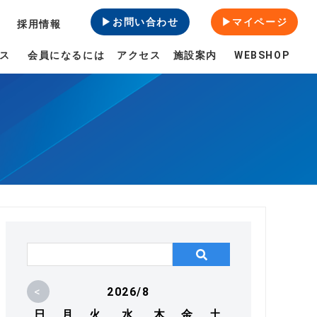
▶お問い合わせ
▶マイページ
採用情報
ス
会員になるには
アクセス
施設案内
WEBSHOP
<
2026/8
日
月
火
水
木
金
土