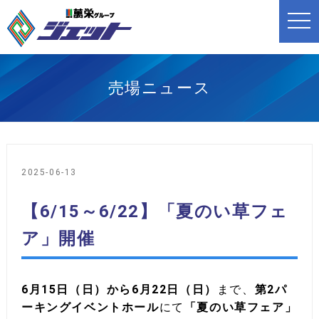
t
o
g
g
l
e
n
売場ニュース
a
v
i
g
a
t
i
o
2025-06-13
n
【6/15～6/22】「夏のい草フェ
ア」開催
6月15日（日）から6月22日（日）
まで、
第2パ
ーキングイベントホール
にて
「夏のい草フェア」