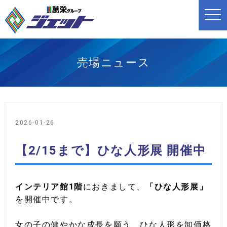
t
o
g
g
l
e
n
売場ニュース
a
v
i
g
a
t
i
o
2026-01-26
n
【2/15まで】ひな人形展 開催中
インテリア館1階
におきまして、
「ひな人形展」
を開催中です。
女の子の健やかな成長を願う、ひな人形を卸価格