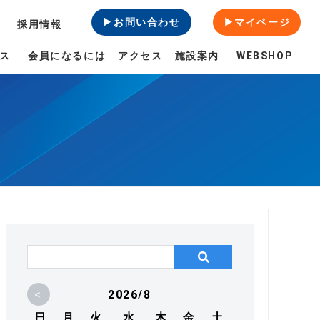
▶お問い合わせ
▶マイページ
採用情報
ス
会員になるには
アクセス
施設案内
WEBSHOP
<
2026/8
日
月
火
水
木
金
土