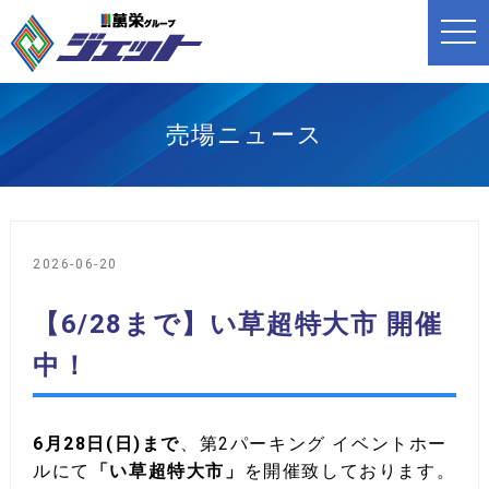
t
o
g
g
l
e
n
売場ニュース
a
v
i
g
a
t
i
o
2026-06-20
n
【6/28まで】い草超特大市 開催
中！
6月28日(日)まで
、第2パーキング イベントホー
ルにて
「い草超特大市」
を開催致しております。