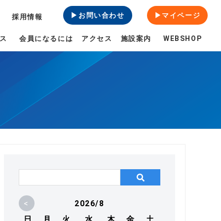
▶お問い合わせ
▶マイページ
採用情報
ス
会員になるには
アクセス
施設案内
WEBSHOP
<
2026/8
日
月
火
水
木
金
土