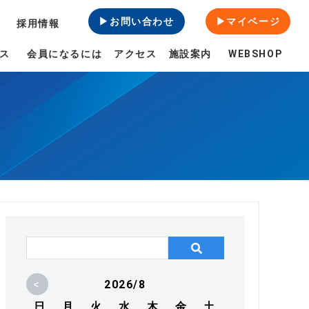
▶お問い合わせ
▶マイページ
採用情報
ス
会員になるには
アクセス
施設案内
WEBSHOP
<
2026/8
日
月
火
水
木
金
土