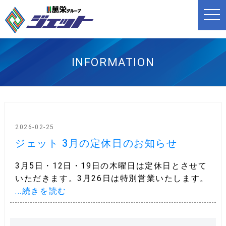
t
o
g
g
l
e
n
INFORMATION
a
v
i
g
a
t
i
o
n
2026-02-25
ジェット 3月の定休日のお知らせ
3月5日・12日・19日の木曜日は定休日とさせて
いただきます。3月26日は特別営業いたします。
...続きを読む