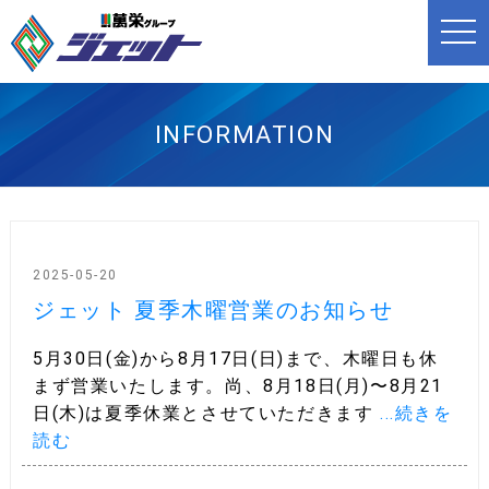
t
o
g
g
l
e
n
INFORMATION
a
v
i
g
a
t
i
o
n
2025-05-20
ジェット 夏季木曜営業のお知らせ
5月30日(金)から8月17日(日)まで、木曜日も休
まず営業いたします。尚、8月18日(月)〜8月21
日(木)は夏季休業とさせていただきます
...続きを
読む