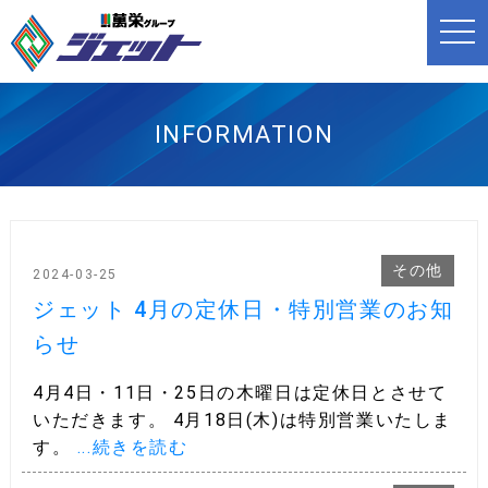
t
o
g
g
l
e
n
INFORMATION
a
v
i
g
a
t
i
o
その他
n
2024-03-25
ジェット 4月の定休日・特別営業のお知
らせ
4月4日・11日・25日の木曜日は定休日とさせて
いただきます。 4月18日(木)は特別営業いたしま
す。
...続きを読む