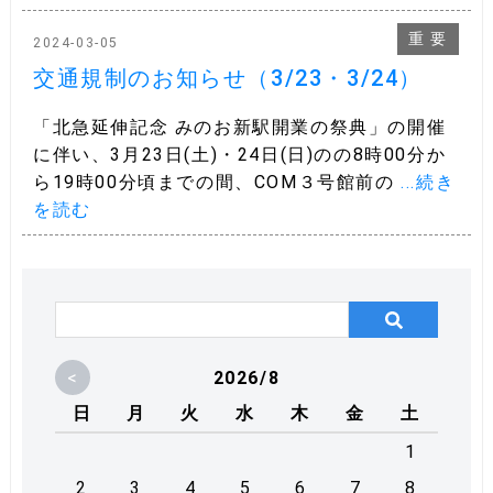
重 要
2024-03-05
交通規制のお知らせ（3/23・3/24）
「北急延伸記念 みのお新駅開業の祭典」の開催
に伴い、3月23日(土)・24日(日)のの8時00分か
ら19時00分頃までの間、COM３号館前の
...続き
を読む
<
2026/8
日
月
火
水
木
金
土
1
2
3
4
5
6
7
8