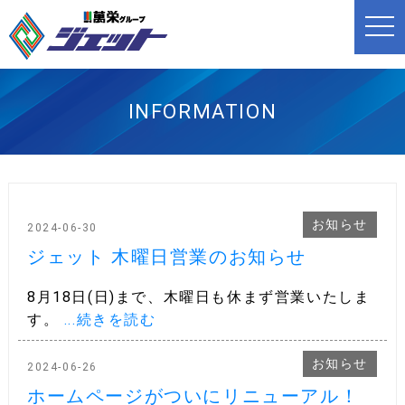
t
o
g
g
l
e
n
INFORMATION
a
v
i
g
a
t
i
o
お知らせ
n
2024-06-30
ジェット 木曜日営業のお知らせ
8月18日(日)まで、木曜日も休まず営業いたしま
す。
...続きを読む
お知らせ
2024-06-26
ホームページがついにリニューアル！