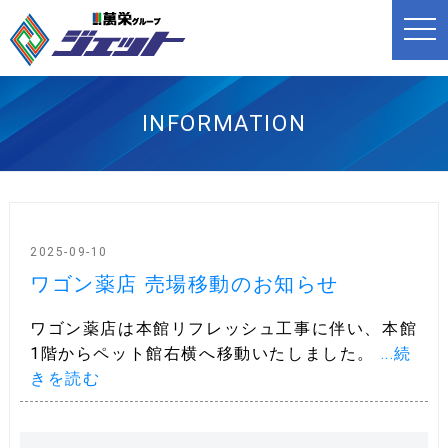
t
o
g
g
l
e
n
INFORMATION
a
v
i
g
a
t
i
o
n
2025-09-10
ワゴン薬店 売場移動のお知らせ
ワゴン薬店は本館リフレッシュ工事に伴い、本館
1階からペット館右横へ移動いたしました。
...続
きを読む