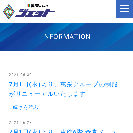
t
o
g
g
l
e
n
INFORMATION
a
v
i
g
a
t
i
o
n
2026-06-30
7月1日(水)より、萬栄グループの制服
がリニューアルいたします
...続きを読む
2026-06-28
7月1日(水)より、東館6階 食堂メニュー