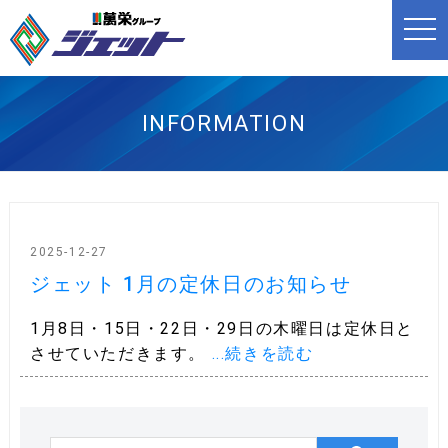
t
o
g
g
l
e
n
INFORMATION
a
v
i
g
a
t
i
o
n
2025-12-27
ジェット 1月の定休日のお知らせ
1月8日・15日・22日・29日の木曜日は定休日と
させていただきます。
...続きを読む