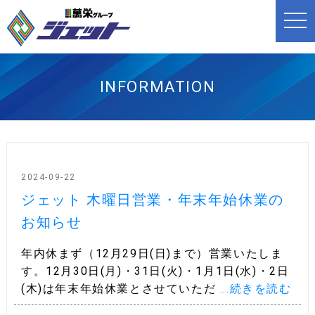
t
o
g
g
l
e
n
INFORMATION
a
v
i
g
a
t
i
o
n
2024-09-22
ジェット 木曜日営業・年末年始休業の
お知らせ
年内休まず（12月29日(日)まで）営業いたしま
す。12月30日(月)・31日(火)・1月1日(水)・2日
(木)は年末年始休業とさせていただ
...続きを読む