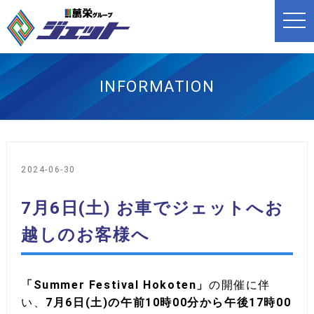
t
o
g
g
l
e
n
INFORMATION
a
v
i
g
a
t
i
o
2024-06-30
n
7月6日(土) お車でジェットへお
越しのお客様へ
「Summer Festival Hokoten」
の開催に伴
い、
7月6日(土)の午前10時00分から午後17時00