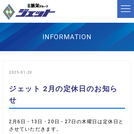
t
o
g
g
l
e
n
INFORMATION
a
v
i
g
a
t
i
o
2025-01-20
n
ジェット 2月の定休日のお知ら
せ
2月6日・13日・20日・27日の木曜日は定休日と
させていただきます。