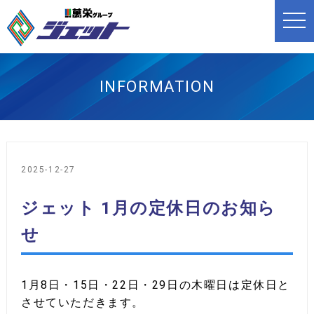
t
o
g
g
l
e
n
INFORMATION
a
v
i
g
a
t
i
o
2025-12-27
n
ジェット 1月の定休日のお知ら
せ
1月8日・15日・22日・29日の木曜日は定休日と
させていただきます。