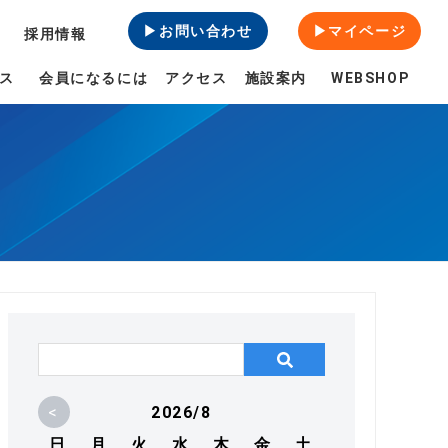
▶お問い合わせ
▶マイページ
採用情報
ス
会員になるには
アクセス
施設案内
WEBSHOP
<
2026/8
日
月
火
水
木
金
土